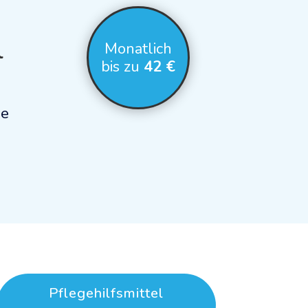
l
Monatlich
bis zu
42 €
se
Pflegehilfsmittel